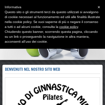
Menu
×
Informativa
Questo sito o gli strumenti terzi da questo utilizzati si avvalgono
Studio di Ginnastica Mirata
di cookie necessari al funzionamento ed utili alle finalità illustrate
Pilate, Personal Trainer,ginnastica correttiva - via Beccaria 3 Trieste- tel
nella cookie policy. Se vuoi saperne di più o negare il consenso
3398191054
a tutti o ad alcuni cookie, consulta la
cookie policy
.
Chiudendo questo banner, scorrendo questa pagina, cliccando
su un link o proseguendo la navigazione in altra maniera,
acconsenti all’uso dei cookie.
BENVENUTI NEL NOSTRO SITO WEB